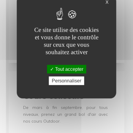
X
Séminaire et team-
building
Faites confiance à OpaleFitOutdoor et
Ce site utilise des cookies
créez la cohésion de votre équipe autour
et vous donne le contrôle
d'une activité unique.
sur ceux que vous
souhaitez activer
Tout accepter
Personnaliser
Cours collectifs
De mars à fin septembre, pour tous
niveaux, prenez un grand bol d'air avec
nos cours Outdoor.