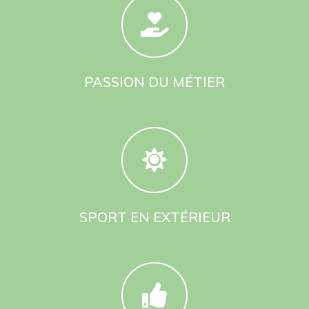
inscriptions à la course fin 2025⚠️
➡️Les créneaux d’entraînement seront le lundi soir 18h30 et
dimanche matin 09h00.
➡️Renseignements et contact:
PASSION DU MÉTIER
0671958878
contact@opalefitoutdoor.com
;
SPORT EN EXTÉRIEUR